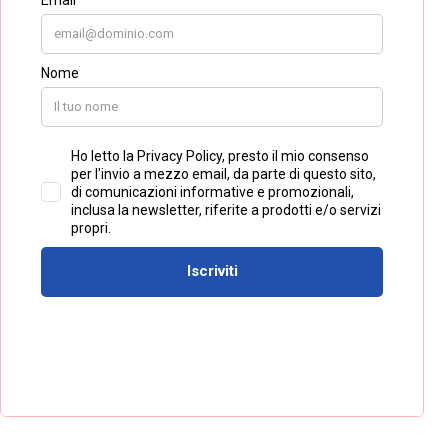
Geolocalizzazione
Se il tuo obiettivo è raggiungere persone nelle
vicinanze, non dimenticare di sfruttare il tag di
geolocalizzazione, per avvicinare e sviluppare una
relazione con la propria community.
Parrotto Web Solution
Web Agency Lecce
–
Leggi anche
Formato stories Instagram: no problem!
Dimensione post Instagram e stories Instagram
2021: la guida
Instagram Marketing: coerenza o tendenza?