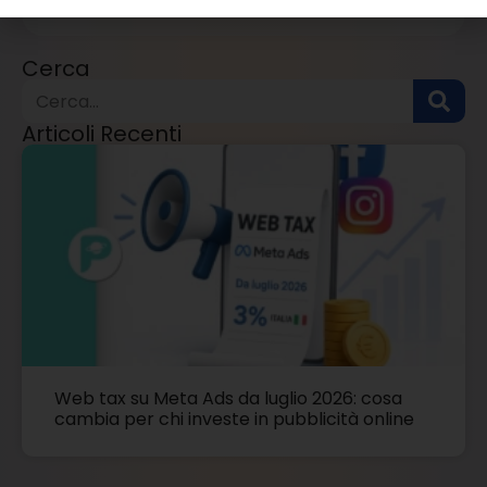
Cerca
Articoli Recenti
Web tax su Meta Ads da luglio 2026: cosa
cambia per chi investe in pubblicità online