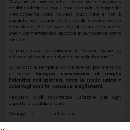
Ovviamente, senza informazioni ed un’accurata
analisi preliminare, non siamo in grado di suggerirti
precisamente cosa dovresti pubblicare e non è
assolutamente questo il fine: quello che andremo a
condividere con te sono alcuni spunti ben precisi
che ti permetteranno di capire in autonomia come
muoverti.
La prima cosa da chiedersi è: “Come faccio ad
attirare l’attenzione del pubblico su Instagram?”
La risposta è semplice da scrivere, un po’ meno da
applicare:
bisogna comunicare al meglio
l’identità dell’azienda, cosa la rende unica e
cosa vogliamo far conoscere agli utenti.
Vediamo quali accortezze utilizzare per ogni
aspetto di pubblicazione.
Consigli per i contenuti visuali
Niente foto o immagini fatte male. Nel caso delle