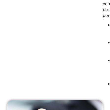
nec
poi
per