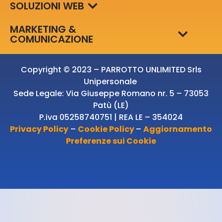
SOLUZIONI WEB
MARKETING &
COMUNICAZIONE
Copyright © 2023 – PARROTTO UNLIMITED Srls
Unipersonale
Sede Legale: Via Giuseppe Romano nr. 5 – 73053
Patù (LE)
P.iva 05258740751 | REA LE – 354024
Privacy Policy
–
Cookie Policy
–
Aggiornamento
Preferenze sui Cookie