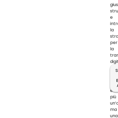
gius
str
e
int
la
str
per
la
tra
digi
S
La
digi
non
è
più
un’
ma
una