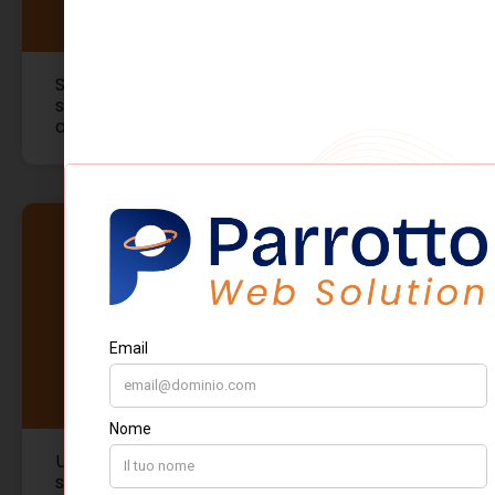
Scheda prodotto SEO/GEO: come
strutturarla per Google, AI Overview e
assistenti AI
Up selling, cross selling e bundling: cosa
sono?