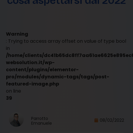
cosa aspettarsi dal 2022
Warning
: Trying to access array offset on value of type bool
in
/home/clients/dc41b65dc8ff7aa61ae6625e895ec6
websolution.it/wp-
content/plugins/elementor-
pro/modules/dynamic-tags/tags/post-
featured-image.php
on line
39
Parrotto
08/02/2022
Emanuele