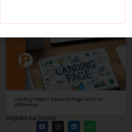
Rimuovere una pagina da Google: guida
pratica e strumenti utili
Landing Page o Squeeze Page: ecco la
differenza
Seguici sui Social