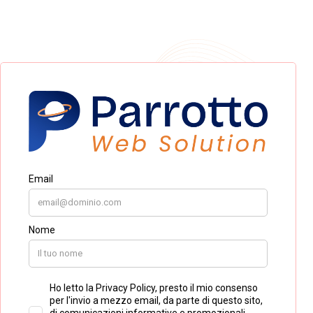
fornito la loro disponibiltà e il loro consenso alla
ricezione della newsletter. In questo caso, ha
grande importanza studiare il proprio target per
differenziare le diverse offerte e comunicazioni che
devono appunto essere cucite interamente su
misura dei diversi clienti. Sarebbe utile separare i
clienti italiani da quelli stranieri e segmentare poi
meglio nel tempo il proprio pubblico, dividendolo in
categorie differenti (famiglie, business, coppie..). La
mailing list è una vera e propria base sicura: essa
non dipende dalle OTA, dagli algoritmi dei social, nè
dalle stagionalità.
Fidelizzare un cliente
significa trovare un
equilibrio: dedicarsi alle nuove acquisizioni, e allo
stesso tempo dedicare cura e attenzione
costante verso chi è già passato presso la nostra
struttura ricettiva. Il cliente che torna non solo
costa meno, ma diventa ambasciatore spontaneo,
contribuendo ad un passaparola davvero prezioso.
Come tutti i lunghi processi, la fidelizzazione