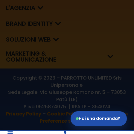
L'AGENZIA
BRAND IDENTITY
SOLUZIONI WEB
MARKETING &
COMUNICAZIONE
Copyright © 2023 – PARROTTO UNLIMITED Srls
Unipersonale
Sede Legale: Via Giuseppe Romano nr. 5 – 73053
Patù (LE)
P.iva 05258740751 | REA LE – 354024
Privacy Policy
–
Cookie Policy
–
Aggiornamento
Hai una domanda?
Preferenze sui Cookie