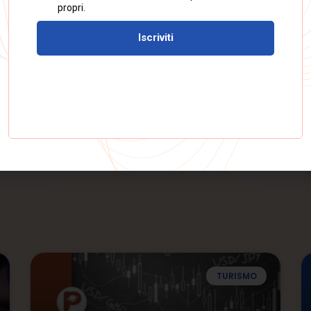
i spunti, che stiamo già trasformando in azione,
e tipologie di clienti perché si, la teoria serve, ma è la
era forza.
nare anche nelle prossime edizioni, perché aggiornarci
rendiamo ogni giorno, ad ogni accordo con un nuovo
essionisti, più difficile è esserlo davvero con i fatti.
TURISMO