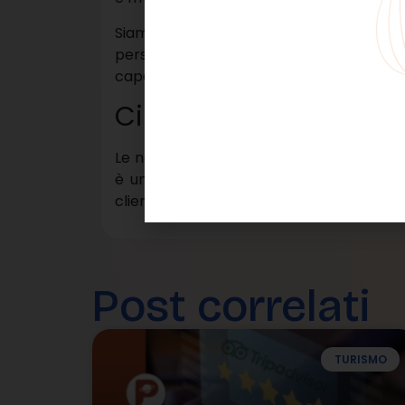
Siamo tornati con uno zaino pieno d
personalizzandoli e adattandoli alle divers
capacità di vestire i panni del clienti la v
Ci torneremo ancora!
Le nostre valige sono già pronte per tor
è un nostro dovere, un impegno che p
cliente, perché è facile spacciarsi per prof
Post correlati
TURISMO