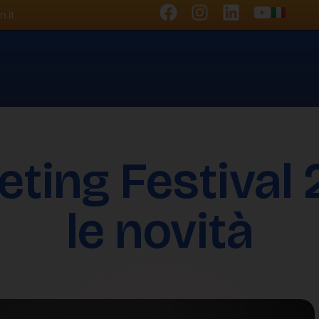
.it
ing Festival 2
le novità