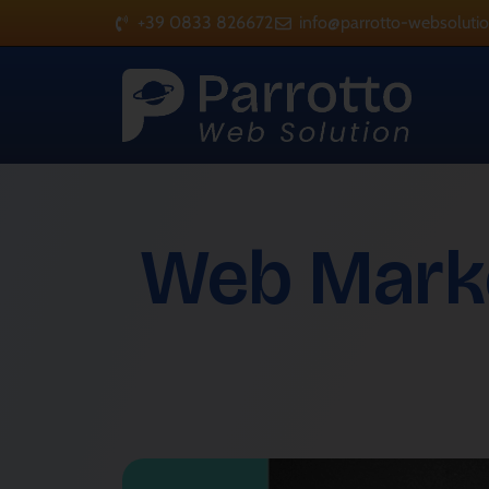
+39 0833 826672
info@parrotto-websolution
Web Market