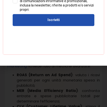
Data-Driven
: utilizza algoritmi per distribuire il
valore tra tutti i punti di contatto.
Smart Bidding
Strumenti come
e il tracciamento
delle conversioni consentono di automatizzare e
ottimizzare le offerte pubblicitarie, massimizzando i
risultati.
Metriche avanzate e
analisi del ROI
efficacia delle campagne di
La misurazione dell’
marketing
richiede l’uso di metriche avanzate:
ROAS (Return on Ad Spend)
: valuta i ricavi
generati per ogni unità monetaria spesa in
pubblicità;
MER (Media Efficiency Ratio)
: confronta
entrate e spese pubblicitarie totali per
determinare l’efficienza;
CLV (Customer Lifetime Value)
: stima il