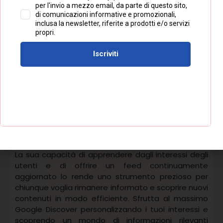
Google Discover
In sintesi,
si erge come un
ecosistema completo
che offre funzionalità
avanzate agli utenti desiderosi di personalizzare la
propria esperienza online. Attraverso l’app, la
possibilità di disattivare la funzione, gli annunci
pubblicitari mirati e la
compatibilità multi-
piattaforma
, Google Discover si distingue come
uno strumento versatile e adattabile che continua
a soddisfare le esigenze di milioni di utenti in tutto il
mondo.
Google Discover rappresenta un
modo innovativo
e personalizzato
di accedere ai contenuti online.
La sua capacità di apprendere dagli interessi degli
utenti e di offrire un feed continuamente
aggiornato lo rende uno strumento prezioso per
chiunque voglia rimanere informato e scoprire nuovi
contenuti in modo efficiente. Sfrutta al massimo
Google Discover personalizzando i tuoi interessi e
scoprendo un mondo di informazioni rilevanti