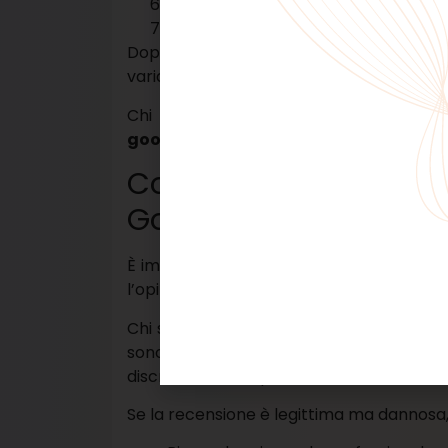
Selezionare “Segnala come inapprop
Scegliere la motivazione coerente co
Dopo l’invio, Google avvia una verifica a
variare da pochi giorni a diverse settima
Chi desidera approfondire ulteriorme
google
può valutare anche il supporto pr
Come eliminare un
Google
È importante distinguere tra recensione 
l’opinione è semplicemente critica ma re
Chi si chiede
come eliminare una rece
sono presenti elementi di violazione: 
discriminatori o spam.
Se la recensione è legittima ma dannosa, 