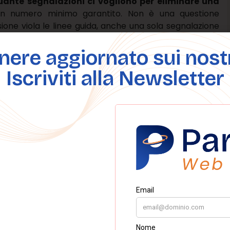
uante segnalazioni ci vogliono per eliminare una
un numero minimo garantito. Non è una questione
sione viola le linee guida, anche una sola segnalazione
conforme alle regole, anche numerose segnalazioni
nere aggiornato sui nostri
a recensione ricevuta su
Iscriviti alla Newsletter
iciale)
 recensione ricevuta su google
, occorre seguire la
ss Profile.
Business Profile;
are;