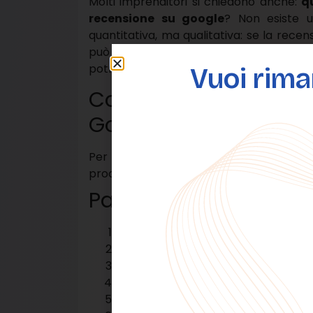
Molti imprenditori si chiedono anche:
q
recensione su google
? Non esiste 
quantitativa, ma qualitativa: se la recen
può essere sufficiente. Se invece è 
potrebbero non portare alla rimozione.
Vuoi rima
Come eliminare un
Google (procedura uff
Per comprendere
come eliminare una
procedura ufficiale tramite Google Busine
Passaggi operativi:
Accedere al proprio account Google 
Selezionare la scheda dell’attività;
Aprire la sezione “Recensioni”;
Individuare la recensione da segnal
Cliccare sui tre puntini verticali (⋮);