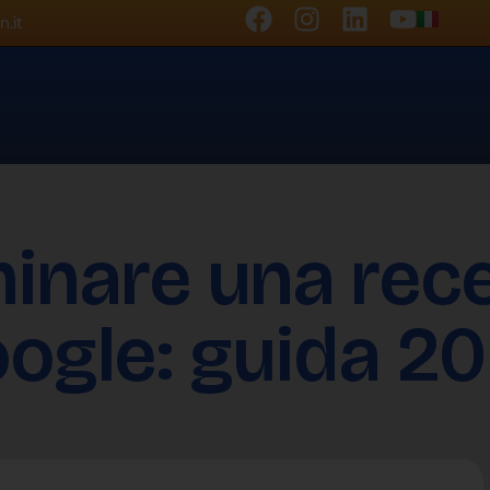
.it
inare una rec
ogle: guida 2