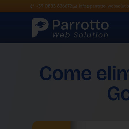
+39 0833 826672
info@parrotto-websolution
Come elim
Go