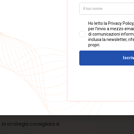
riata”;
n la violazione.
utomatizzata e, in alcuni casi, manuale. I tempi possono
ne.
nte le strategie per
eliminare una recensione su
ofessionale di esperti in reputazione digitale.
a recensione negativa su
negativa legittima e recensione che viola le regole. Se
ale, non sarà possibile procedere alla cancellazione.
nsione negativa su google
deve prima verificare se
linguaggio diffamatorio, accuse infondate, contenuti
la strategia consigliata è: