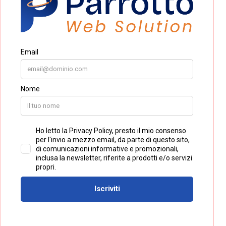
Utilizzare la Meta Business Suite offre numerosi
vantaggi per la gestione delle attività digitali. In
primo luogo, consente una
completa
centralizzazione delle operazioni,
permettendo
di controllare da un’unica piattaforma tutti i canali
social. Questo si traduce anche in un significativo
risparmio di tempo,
poiché non è più necessario
passare da uno strumento all’altro per pubblicare
contenuti o monitorare le attività.
Un altro aspetto fondamentale riguarda il
maggiore controllo delle performance
e la
possibilità di ottimizzare le strategie.
Grazie agli
strumenti di analisi integrati, è possibile monitorare
i risultati in tempo reale, comprendere cosa
funziona meglio e adattare di conseguenza le
azioni di marketing. Allo stesso tempo, la
piattaforma facilita una
gestione più efficace del
pubblico,
migliorando la qualità delle interazioni e
la relazione con gli utenti.