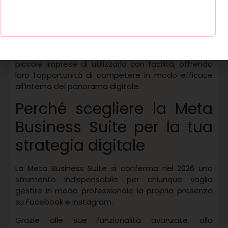
Uno dei benefici più rilevanti è la possibilità di avere
una
visione completa della propria presenza
online,
elemento essenziale per prendere decisioni
strategiche più consapevoli. Inoltre, la semplicità
d’uso della piattaforma consente anche alle
piccole imprese di utilizzarla con facilità, offrendo
loro l’opportunità di competere in modo efficace
all’interno del panorama digitale.
Perché scegliere la Meta
Business Suite per la tua
strategia digitale
La Meta Business Suite si conferma nel 2026 uno
strumento indispensabile per chiunque voglia
gestire in modo professionale la propria presenza
su Facebook e Instagram.
Grazie alle sue funzionalità avanzate, alla