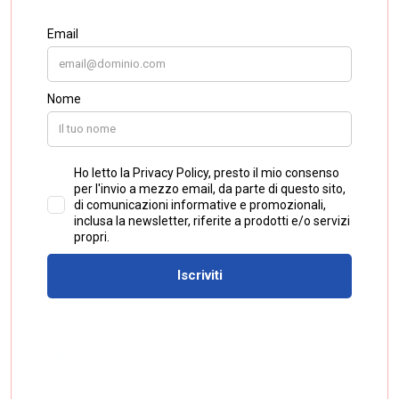
utenti, ma alla qualità dell’esperienza offerta. Le
funzioni premium Instagram
, in questo senso,
diventano uno strumento per differenziare l’offerta
e rispondere a esigenze sempre più specifiche,
come una maggiore privacy, un controllo più
avanzato dei contenuti e una gestione più
consapevole della propria presenza online.
Se il progetto dovesse essere confermato e
ampliato, Instagram Plus potrebbe diventare una
delle novità più rilevanti per il futuro dell’esperienza
social, trasformando il social in uno spazio sempre
più personalizzabile, ibrido e orientato al valore
diretto per l’utente.
In prospettiva, questo modello potrebbe
influenzare anche altre piattaforme, spingendole a
sviluppare soluzioni simili basate su abbonamenti
accessibili. L’evoluzione suggerisce un futuro in cui
ogni utente potrà scegliere il livello di esperienza
desiderato: restare nella versione gratuita oppure