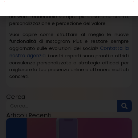
investire in funzionalità avanzate. Una dinamica che
potrebbe ridefinire il rapporto tra utenti e social
network, rendendolo sempre più basato su scelta,
personalizzazione e percezione del valore.
Vuoi capire come sfruttare al meglio le nuove
funzionalità di Instagram Plus e restare sempre
Contatta la
aggiornato sulle evoluzioni dei social?
nostra agenzia
: i nostri esperti sono pronti a offrirti
consulenze personalizzate e strategie efficaci per
migliorare la tua presenza online e ottenere risultati
concreti.
Cerca
Articoli Recenti