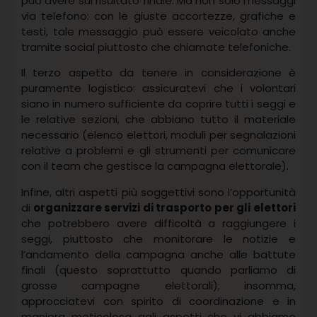
può avere sul risultato finale. Ma non solo messaggi
via telefono: con le giuste accortezze, grafiche e
testi, tale messaggio può essere veicolato anche
tramite social piuttosto che chiamate telefoniche.
Il terzo aspetto da tenere in considerazione è
puramente logistico: assicuratevi che i volontari
siano in numero sufficiente da coprire tutti i seggi e
le relative sezioni, che abbiano tutto il materiale
necessario (elenco elettori, moduli per segnalazioni
relative a problemi e gli strumenti per comunicare
con il team che gestisce la campagna elettorale).
Infine, altri aspetti più soggettivi sono l’opportunità
di
organizzare servizi di trasporto per gli elettori
che potrebbero avere difficoltà a raggiungere i
seggi, piuttosto che monitorare le notizie e
l’andamento della campagna anche alle battute
finali (questo soprattutto quando parliamo di
grosse campagne elettorali); insomma,
approcciatevi con spirito di coordinazione e in
maniera meticolosa agli aspetti che vi abbiamo