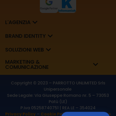
L'AGENZIA
BRAND IDENTITY
SOLUZIONI WEB
MARKETING &
COMUNICAZIONE
Copyright © 2023 – PARROTTO UNLIMITED Srls
Unipersonale
Sede Legale: Via Giuseppe Romano nr. 5 – 73053
Patù (LE)
P.iva 05258740751 | REA LE – 354024
Privacy Policy
–
Cookie Policy
–
Aggiornamento