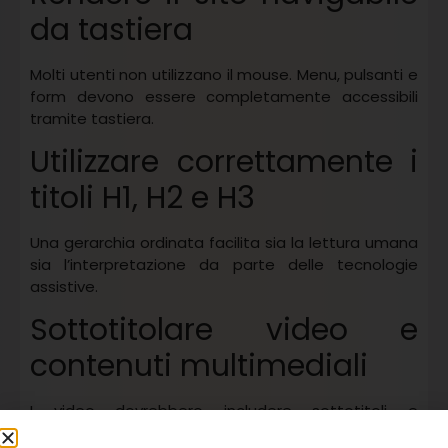
da tastiera
Molti utenti non utilizzano il mouse. Menu, pulsanti e
form devono essere completamente accessibili
tramite tastiera.
Utilizzare correttamente i
titoli H1, H2 e H3
Una gerarchia ordinata facilita sia la lettura umana
sia l’interpretazione da parte delle tecnologie
assistive.
Sottotitolare video e
contenuti multimediali
I video dovrebbero includere sottotitoli e
trascrizioni per utenti con disabilità uditive.