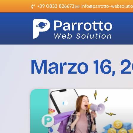
+39 0833 826672
info@parrotto-websolution
Marzo 16, 