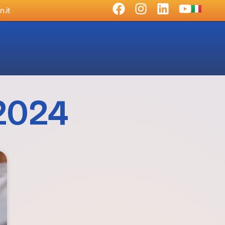
.it
 2024