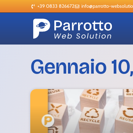
+39 0833 826672
info@parrotto-websolution
Gennaio 10